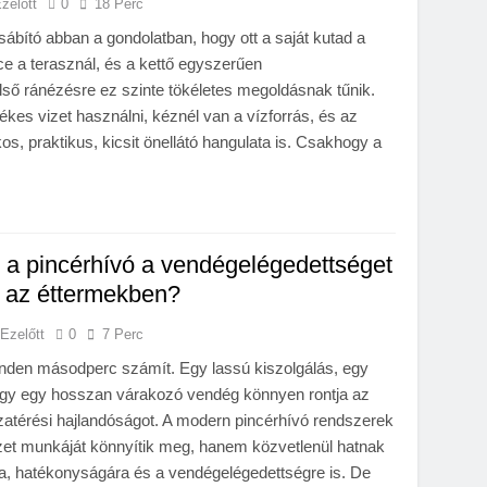
zelőtt
0
18 Perc
ábító abban a gondolatban, hogy ott a saját kutad a
ce a terasznál, és a kettő egyszerűen
ső ránézésre ez szinte tökéletes megoldásnak tűnik.
ékes vizet használni, kéznél van a vízforrás, és az
s, praktikus, kicsit önellátó hangulata is. Csakhogy a
 a pincérhívó a vendégelégedettséget
t az éttermekben?
Ezelőtt
0
7 Perc
nden másodperc számít. Egy lassú kiszolgálás, egy
 vagy egy hosszan várakozó vendég könnyen rontja az
atérési hajlandóságot. A modern pincérhívó rendszerek
t munkáját könnyítik meg, hanem közvetlenül hatnak
a, hatékonyságára és a vendégelégedettségre is. De