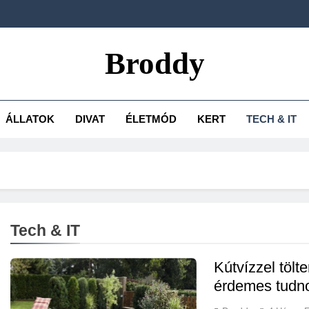
Broddy
ÁLLATOK
DIVAT
ÉLETMÓD
KERT
TECH & IT
Tech & IT
Kútvízzel tölt
érdemes tudn