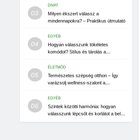
DIVAT
03
Milyen ékszert válassz a
mindennapokra? – Praktikus útmutató
EGYÉB
04
Hogyan válasszunk tökéletes
komódot? Stílus és tárolás a
nappaliban
ÉLETMÓD
05
Természetes szépség otthon – Így
varázsolj wellness-szalont a
fürdőszobádból!
EGYÉB
06
Szintek közötti harmónia: hogyan
válasszunk lépcsőt és korlátot a belső
térbe?