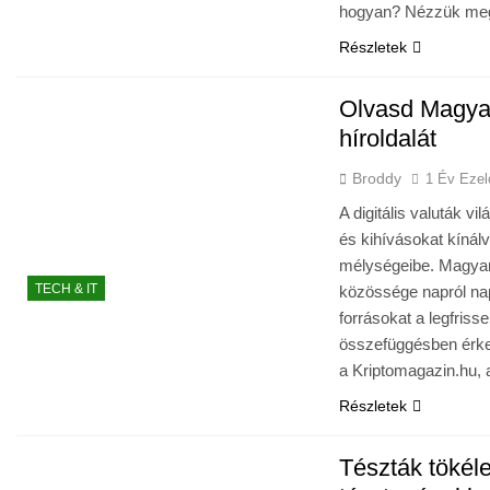
hogyan? Nézzük meg 
Részletek
Olvasd Magyar
híroldalát
Broddy
1 Év Ezel
A digitális valuták vi
és kihívásokat kínál
mélységeibe. Magyar
TECH & IT
közössége napról na
forrásokat a legfris
összefüggésben érke
a Kriptomagazin.hu,
Részletek
Tészták tökéle