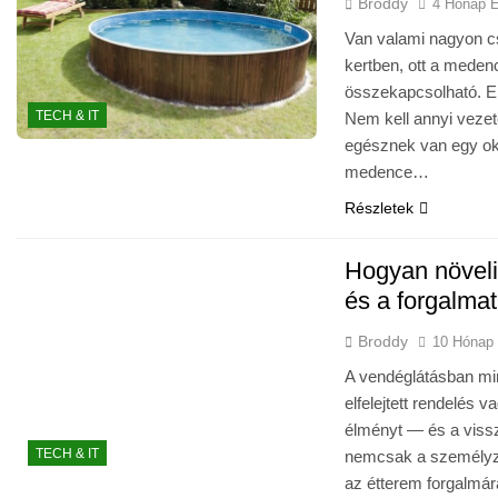
Broddy
4 Hónap E
Van valami nagyon cs
kertben, ott a meden
összekapcsolható. El
TECH & IT
Nem kell annyi vezet
egésznek van egy oko
medence…
Részletek
Hogyan növeli
és a forgalma
Broddy
10 Hónap 
A vendéglátásban mi
elfelejtett rendelés
élményt — és a vissz
TECH & IT
nemcsak a személyze
az étterem forgalmár