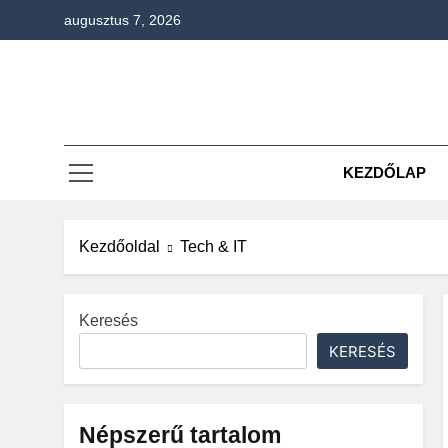
Ugrás
augusztus 7, 2026
a
tartalomra
KEZDŐLAP
Kezdőoldal
Tech & IT
Keresés
KERESÉS
Népszerű tartalom