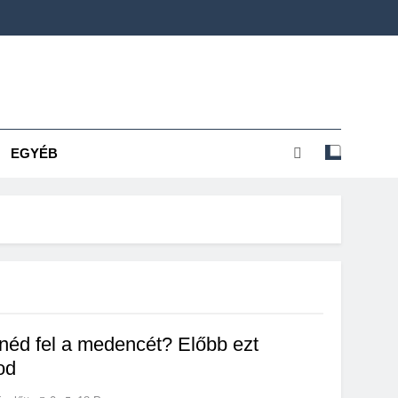
EGYÉB
enéd fel a medencét? Előbb ezt
od