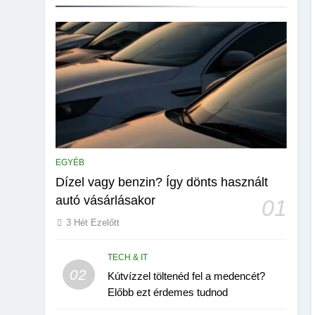
EGYÉB
Dízel vagy benzin? Így dönts használt
autó vásárlásakor
01
3 Hét Ezelőtt
TECH & IT
02
Kútvízzel töltenéd fel a medencét?
Előbb ezt érdemes tudnod