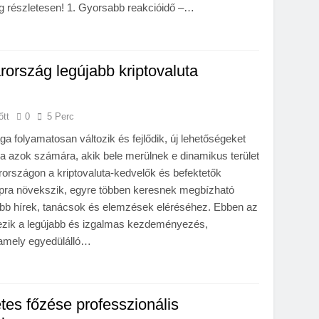
részletesen! 1. Gyorsabb reakcióidő –…
ország legújabb kriptovaluta
őtt
0
5 Perc
lága folyamatosan változik és fejlődik, új lehetőségeket
va azok számára, akik bele merülnek e dinamikus terület
országon a kriptovaluta-kedvelők és befektetők
pra növekszik, egyre többen keresnek megbízható
sebb hírek, tanácsok és elemzések eléréséhez. Ebben az
zik a legújabb és izgalmas kezdeményezés,
 amely egyedülálló…
tes főzése professzionális