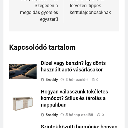
Szegeden a
tervezési tippek
megoldás gyors és
kerttulajdonosoknak
egyszerű
Kapcsolódó tartalom
Dízel vagy benzin? Így dönts
használt autó vásárlásakor
Broddy
3 hét ezelőtt
0
Hogyan válasszunk tökéletes
komódot? Stílus és tárolás a
nappaliban
Broddy
5 hónap ezelőtt
0
Szintek közötti harmónia: hogyan