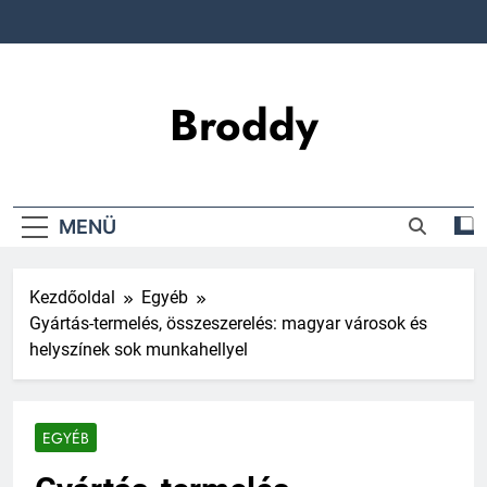
Ugrás
a
tartalomra
Broddy
MENÜ
Kezdőoldal
Egyéb
Gyártás-termelés, összeszerelés: magyar városok és
helyszínek sok munkahellyel
EGYÉB