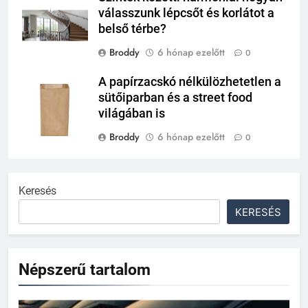
válasszunk lépcsőt és korlátot a
belső térbe?
Broddy
6 hónap ezelőtt
0
A papírzacskó nélkülözhetetlen a
sütőiparban és a street food
világában is
Broddy
6 hónap ezelőtt
0
Keresés
KERESÉS
Népszerű tartalom