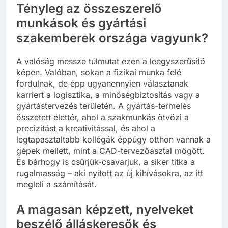
Tényleg az összeszerelő
munkások és gyártási
szakemberek országa vagyunk?
A valóság messze túlmutat ezen a leegyszerűsítő
képen. Valóban, sokan a fizikai munka felé
fordulnak, de épp ugyanennyien választanak
karriert a logisztika, a minőségbiztosítás vagy a
gyártástervezés területén. A gyártás-termelés
összetett élettér, ahol a szakmunkás ötvözi a
precizitást a kreativitással, és ahol a
legtapasztaltabb kollégák éppúgy otthon vannak a
gépek mellett, mint a CAD-tervezőasztal mögött.
És bárhogy is csűrjük-csavarjuk, a siker titka a
rugalmasság – aki nyitott az új kihívásokra, az itt
megleli a számítását.
A magasan képzett, nyelveket
beszélő álláskeresők és