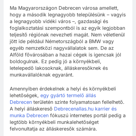
Ma Magyarországon Debrecen városa amellett,
hogy a második legnagyobb településünk – vagyis
a legnagyobb vidéki város –, gazdasági és
foglalkoztatási szempontból is az egyik legjobban
teljesítő régiónak nevezheti magát. Nem véletlenül
jött ide például Németországból a BMW vagy
egyéb nemzetközi nagyvállalatok sem. De az
Alföld fővárosában a hazai cégek is igencsak jól
boldogulnak. Ez pedig jó a környékbeli,
letelepedő lakosoknak, álláskeresőknek és
munkavállalóknak egyaránt.
Amennyiben érdekelnek a helyi és környékbeli
lehetőségek,
egy gyártó termelő állás
Debrecen
területén szinte folyamatosan fellelhető.
A helyi álláskereső
Debrecenallas.hu karrier és
munka Debrecen
fókuszú internetes portál pedig a
legtöbb környékbeli munkalehetőséget
felvonultatja az álláskeresők számára.