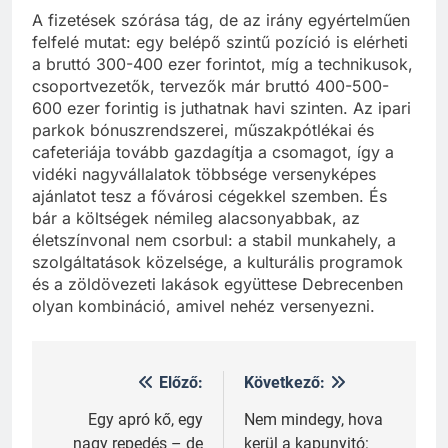
A fizetések szórása tág, de az irány egyértelműen
felfelé mutat: egy belépő szintű pozíció is elérheti
a bruttó 300-400 ezer forintot, míg a technikusok,
csoportvezetők, tervezők már bruttó 400-500-
600 ezer forintig is juthatnak havi szinten. Az ipari
parkok bónuszrendszerei, műszakpótlékai és
cafeteriája tovább gazdagítja a csomagot, így a
vidéki nagyvállalatok többsége versenyképes
ajánlatot tesz a fővárosi cégekkel szemben. És
bár a költségek némileg alacsonyabbak, az
életszínvonal nem csorbul: a stabil munkahely, a
szolgáltatások közelsége, a kulturális programok
és a zöldövezeti lakások együttese Debrecenben
olyan kombináció, amivel nehéz versenyezni.
Előző:
Következő:
Bejegyzés
navigáció
Egy apró kő, egy
Nem mindegy, hova
nagy repedés – de
kerül a kapunyitó: