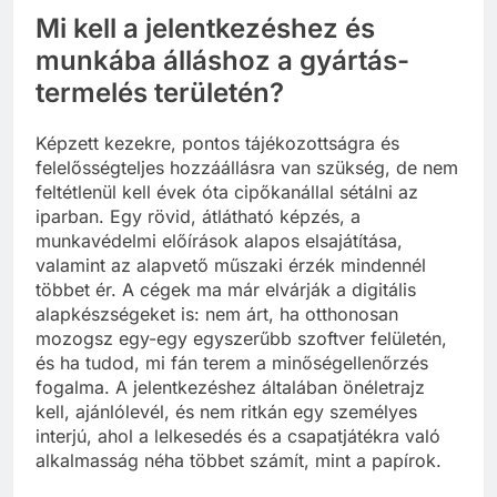
Mi kell a jelentkezéshez és
munkába álláshoz a gyártás-
termelés területén?
Képzett kezekre, pontos tájékozottságra és
felelősségteljes hozzáállásra van szükség, de nem
feltétlenül kell évek óta cipőkanállal sétálni az
iparban. Egy rövid, átlátható képzés, a
munkavédelmi előírások alapos elsajátítása,
valamint az alapvető műszaki érzék mindennél
többet ér. A cégek ma már elvárják a digitális
alapkészségeket is: nem árt, ha otthonosan
mozogsz egy-egy egyszerűbb szoftver felületén,
és ha tudod, mi fán terem a minőségellenőrzés
fogalma. A jelentkezéshez általában önéletrajz
kell, ajánlólevél, és nem ritkán egy személyes
interjú, ahol a lelkesedés és a csapatjátékra való
alkalmasság néha többet számít, mint a papírok.