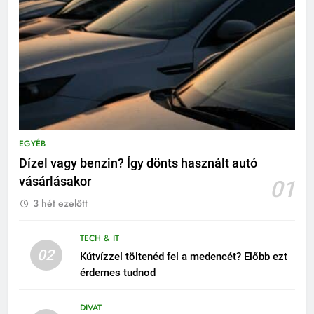
EGYÉB
Dízel vagy benzin? Így dönts használt autó
vásárlásakor
01
3 hét ezelőtt
TECH & IT
02
Kútvízzel töltenéd fel a medencét? Előbb ezt
érdemes tudnod
DIVAT