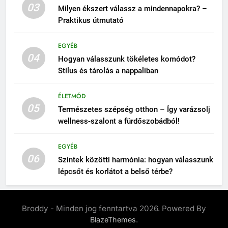
03
Milyen ékszert válassz a mindennapokra? –
Praktikus útmutató
EGYÉB
04
Hogyan válasszunk tökéletes komódot?
Stílus és tárolás a nappaliban
ÉLETMÓD
05
Természetes szépség otthon – Így varázsolj
wellness-szalont a fürdőszobádból!
EGYÉB
06
Szintek közötti harmónia: hogyan válasszunk
lépcsőt és korlátot a belső térbe?
Broddy - Minden jog fenntartva 2026. Powered By
.
BlazeThemes