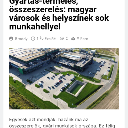
Gyártás-termelés,
összeszerelés: magyar
városok és helyszínek sok
munkahellyel
0
Broddy
1 Év Ezelőtt
9 Perc
Egyesek azt mondják, hazánk ma az
összeszerelők, gyári munkások országa. Ez félig-